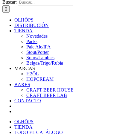
Buscar:
OLHÖPS
DISTRIBUCIÓN
TIENDA
Novedades
Packs
Pale Ale/IPA
Stout/Porter
Sours/Lambics
Belgas/Trigo/Rubia
MARCAS
H2ÖL
HÖPCREAM
BARES
CRAFT BEER HOUSE
CRAFT BEER LAB
CONTACTO
OLHÖPS
TIENDA
TODO EL CATÁLOGO