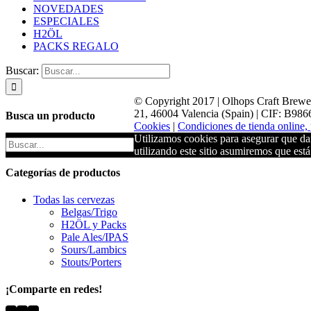
NOVEDADES
ESPECIALES
H2ÖL
PACKS REGALO
Buscar:
© Copyright 2017 | Olhops Craft Brewer
21, 46004 Valencia (Spain) | CIF: B98
Busca un producto
Cookies
|
Condiciones de tienda online, 
Utilizamos cookies para asegurar que dam
utilizando este sitio asumiremos que est
Categorías de productos
Todas las cervezas
Belgas/Trigo
H2ÖL y Packs
Pale Ales/IPAS
Sours/Lambics
Stouts/Porters
¡Comparte en redes!