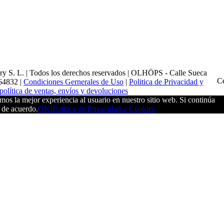
y S. L. | Todos los derechos reservados | OLHÖPS - Calle Sueca
Ce
664832 |
Condiciones Gernerales de Uso
|
Politica de Privacidad y
política de ventas, envíos y devoluciones
os la mejor experiencia al usuario en nuestro sitio web. Si continúa
á de acuerdo.
OK!
Política de Privacidad y Cookies