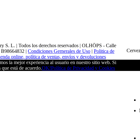
y S. L. | Todos los derechos reservados | OLHÖPS - Calle
Cervez
F: B98664832 |
Condiciones Gernerales de Uso
|
Politica de
enda online, política de ventas, envíos y devoluciones
os la mejor experiencia al usuario en nuestro sitio web. Si
s que está de acuerdo.
OK!
Política de Privacidad y Cookies