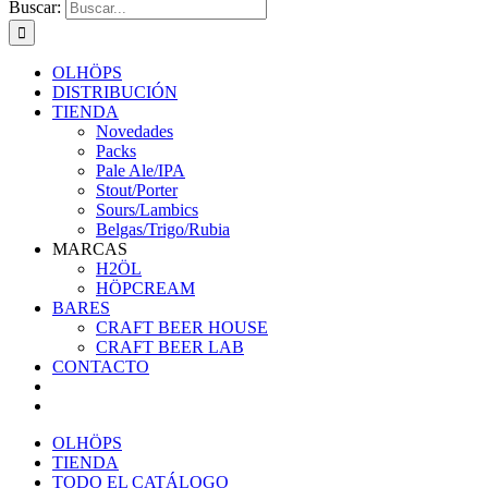
Buscar:
OLHÖPS
DISTRIBUCIÓN
TIENDA
Novedades
Packs
Pale Ale/IPA
Stout/Porter
Sours/Lambics
Belgas/Trigo/Rubia
MARCAS
H2ÖL
HÖPCREAM
BARES
CRAFT BEER HOUSE
CRAFT BEER LAB
CONTACTO
OLHÖPS
TIENDA
TODO EL CATÁLOGO