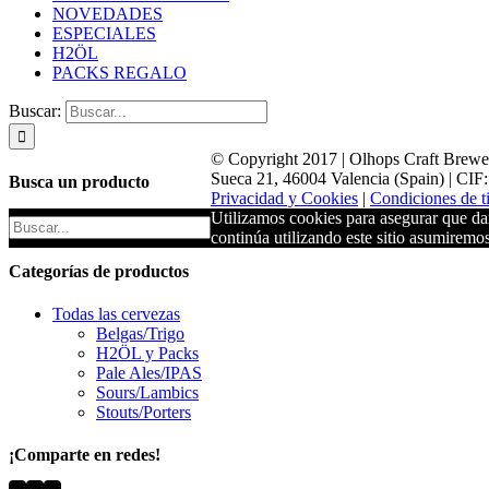
NOVEDADES
ESPECIALES
H2ÖL
PACKS REGALO
Buscar:
© Copyright 2017 | Olhops Craft Brewer
Sueca 21, 46004 Valencia (Spain) | CI
Busca un producto
Privacidad y Cookies
|
Condiciones de ti
Utilizamos cookies para asegurar que dam
continúa utilizando este sitio asumiremo
Categorías de productos
Todas las cervezas
Belgas/Trigo
H2ÖL y Packs
Pale Ales/IPAS
Sours/Lambics
Stouts/Porters
¡Comparte en redes!