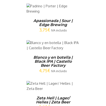
CARRITO
/
LLES
Apassionada | Sour |
Edge Brewing
3,75
€
IVA incluido
CARRITO
/
LLES
Blanco y en botella |
Black IPA | Castello
Beer Factory
4,75
€
IVA incluido
CARRITO
/
LLES
Zeta Hell | Lager/
Helles | Zeta Beer