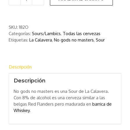
No
gods
no
masters
SKU:
182O
|
Categorías:
Sours/Lambics
,
Todas las cervezas
Sour
Etiquetas:
La Calavera
,
No gods no masters
,
Sour
|
La
Calavera
cantidad
Descripción
Descripción
No gods no masters es una Sour de La Calavera.
Con 8% de alcohol es una cerveza similar a las
belgas Red Flanders pero madurada en
barrica de
Whiskey
.