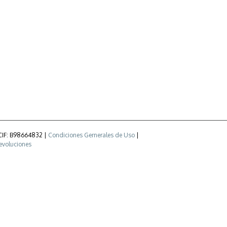
 CIF: B98664832 |
Condiciones Gernerales de Uso
|
devoluciones