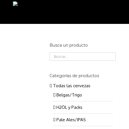
Saltar
al
contenido
Busca un producto
Categorías de productos
Todas las cervezas
Belgas/Trigo
H2ÖL y Packs
Pale Ales/IPAS