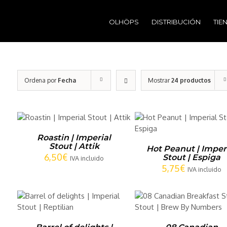
Buscar:
OLHÖPS
DISTRIBUCIÓN
TIE
Ordena por
Fecha
Mostrar
24 productos
AÑADIR AL CARRITO
/
AÑADIR AL CARRITO
DETALLES
DETALLES
Roastin | Imperial
Stout | Attik
Hot Peanut | Imper
6,50
€
Stout | Espiga
IVA incluido
5,75
€
IVA incluido
AÑADIR AL CARRITO
/
AÑADIR AL CARRITO
DETALLES
DETALLES