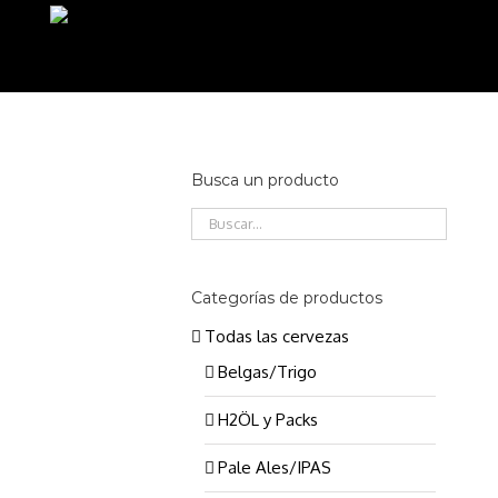
Saltar
al
contenido
Busca un producto
AÑADIR AL CARRITO
/
DETALLES
Categorías de productos
Todas las cervezas
Belgas/Trigo
H2ÖL y Packs
AÑADIR AL CARRITO
/
DETALLES
Pale Ales/IPAS