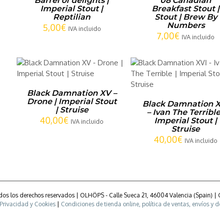
Barrel of delights |
08 Canadian
Imperial Stout |
Breakfast Stout |
Reptilian
Stout | Brew By
Numbers
5,00
€
IVA incluido
7,00
€
IVA incluido
AÑADIR AL CARRITO
/
DETALLES
Black Damnation XV –
Drone | Imperial Stout
Black Damnation X
| Struise
– Ivan The Terrible
40,00
€
Imperial Stout |
IVA incluido
Struise
40,00
€
IVA incluido
Todos los derechos reservados | OLHÖPS - Calle Sueca 21, 46004 Valencia (Spain) |
 Privacidad y Cookies
|
Condiciones de tienda online, política de ventas, envíos y 