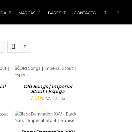
NDA
MARCAS
BARES
CONTACTO
/
ial
Old Songs | Imperial
Stout | Espiga
7,00
€
IVA incluido
/