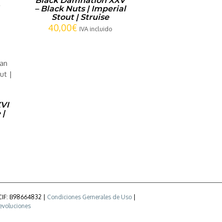
Black Damnation XXV
– Black Nuts | Imperial
Stout | Struise
40,00
€
IVA incluido
VI
 |
 CIF: B98664832 |
Condiciones Gernerales de Uso
|
devoluciones