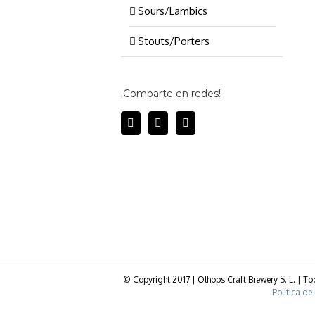
Sours/Lambics
Stouts/Porters
¡Comparte en redes!
AÑADIR AL CARRITO
/
DETALLES
© Copyright 2017 | Olhops Craft Brewery S. L. | 
Politica de