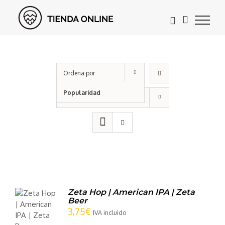
Saltar
al
contenido
Ordena por
Popularidad
Mostrar
24 productos
Zeta Hop | American IPA | Zeta
IR
Beer
3,75
€
TO
IVA incluido