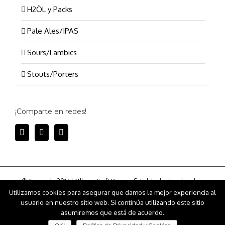
H2ÖL y Packs
Pale Ales/IPAS
Sours/Lambics
Stouts/Porters
¡Comparte en redes!
© Copyright 2017 | Olhops Craft Brewery S. L. | Todos los derechos
reservados | OLHÖPS - Calle Sueca 21, 46004 Valencia (Spain) | CIF:
Utilizamos cookies para asegurar que damos la mejor experiencia al
B98664832 |
Condiciones Gernerales de Uso
|
Politica de Privacidad y
usuario en nuestro sitio web. Si continúa utilizando este sitio
Cookies
|
Condiciones de tienda online, política de ventas, envíos y
asumiremos que está de acuerdo.
devoluciones