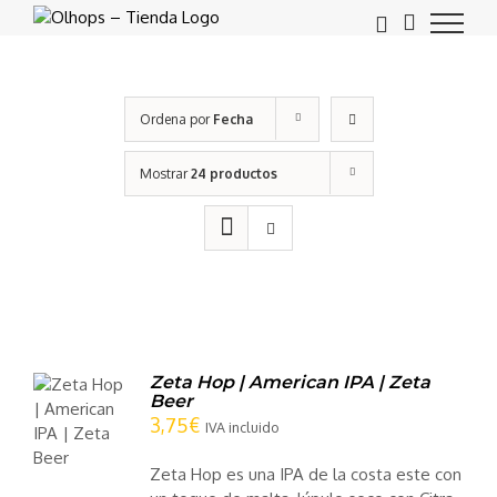
Saltar
al
contenido
Ordena por
Fecha
Mostrar
24 productos
Zeta Hop | American IPA | Zeta
IR
Beer
3,75
€
TO
IVA incluido
LES
Zeta Hop es una IPA de la costa este con