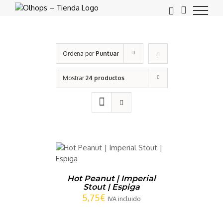
Saltar
al
contenido
Ordena por
Puntuar
Mostrar
24 productos
CARRITO
/
LLES
Hot Peanut | Imperial
Stout | Espiga
5,75
€
IVA incluido