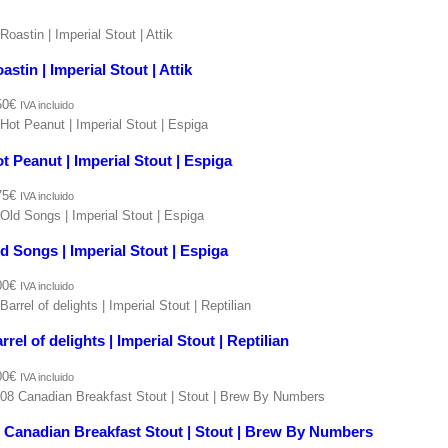
astin | Imperial Stout | Attik
50
€
IVA incluido
t Peanut | Imperial Stout | Espiga
75
€
IVA incluido
d Songs | Imperial Stout | Espiga
00
€
IVA incluido
rrel of delights | Imperial Stout | Reptilian
00
€
IVA incluido
 Canadian Breakfast Stout | Stout | Brew By Numbers