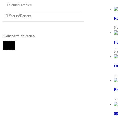
Ver carrito
Sours/Lambics
/
Añadir al
Detalles
carrito
Stouts/Porters
Ro
Ver carrito
6,
/
Añadir al
Detalles
¡Comparte en redes!
carrito
Ho
Buscar:
Ver carrito
5,
/
Añadir al
Detalles
carrito
Ol
7,
Ver carrito
/
Añadir al carrito
Detalles
Ba
5,
Ver carrito
/
Añadir al carrito
Detalles
08