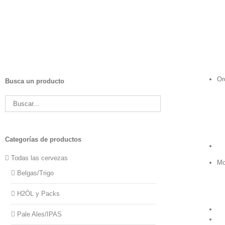
Saltar
al
contenido
Or
Busca un producto
Categorías de productos
Todas las cervezas
Mo
Belgas/Trigo
H2ÖL y Packs
Pale Ales/IPAS