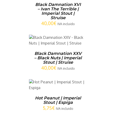
Black Damnation XVI
– Ivan The Terrible |
Imperial Stout |
Struise
40,00
€
IVA incluido
CARRITO
/
LLES
Black Damnation XXV
– Black Nuts | Imperial
Stout | Struise
40,00
€
IVA incluido
CARRITO
/
LLES
Hot Peanut | Imperial
Stout | Espiga
5,75
€
IVA incluido