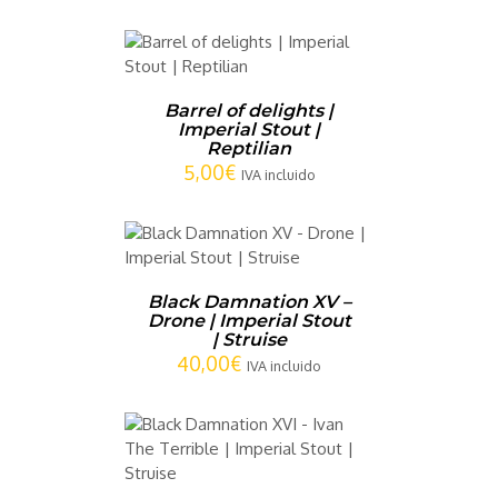
CARRITO
/
LLES
Barrel of delights |
Imperial Stout |
Reptilian
5,00
€
IVA incluido
CARRITO
/
LLES
Black Damnation XV –
Drone | Imperial Stout
| Struise
40,00
€
IVA incluido
CARRITO
/
LLES