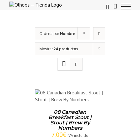
Saltar
al
contenido
Ordena por
Nombre
Mostrar
24 productos
CARRITO
/
LLES
08 Canadian
Breakfast Stout |
Stout | Brew By
Numbers
7,00
€
IVA incluido