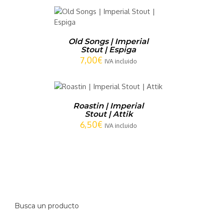
CARRITO
/
LLES
Old Songs | Imperial
Stout | Espiga
7,00
€
IVA incluido
CARRITO
/
LLES
Roastin | Imperial
Stout | Attik
6,50
€
IVA incluido
Busca un producto