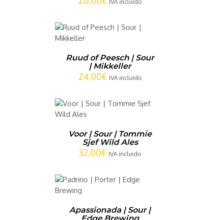
20,00
€
IVA incluido
CARRITO
/
LLES
Ruud of Peesch | Sour
| Mikkeller
24,00
€
IVA incluido
CARRITO
/
LLES
Voor | Sour | Tommie
Sjef Wild Ales
32,00
€
IVA incluido
CARRITO
/
LLES
Apassionada | Sour |
Edge Brewing