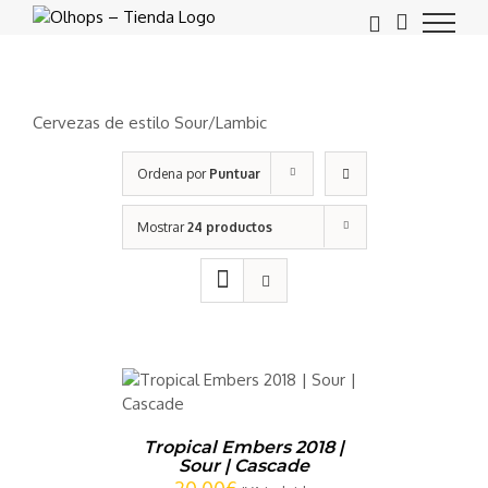
Saltar
al
contenido
Cervezas de estilo Sour/Lambic
Ordena por
Puntuar
Mostrar
24 productos
CARRITO
/
LLES
Tropical Embers 2018 |
Sour | Cascade