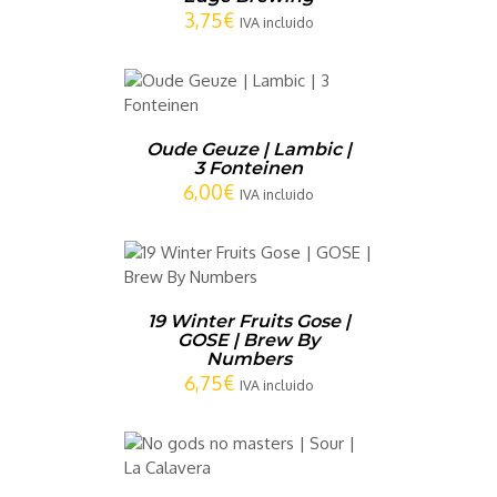
3,75
€
IVA incluido
CARRITO
/
LLES
Oude Geuze | Lambic |
3 Fonteinen
6,00
€
IVA incluido
CARRITO
/
LLES
19 Winter Fruits Gose |
GOSE | Brew By
Numbers
6,75
€
IVA incluido
CARRITO
/
LLES