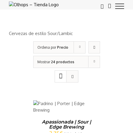
Saltar
al
contenido
Cervezas de estilo Sour/Lambic
Ordena por
Precio
Mostrar
24 productos
CARRITO
/
LLES
Apassionada | Sour |
Edge Brewing