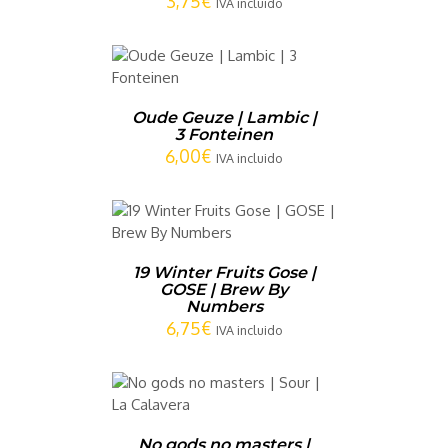
3,75
€
IVA incluido
CARRITO
/
LLES
Oude Geuze | Lambic |
3 Fonteinen
6,00
€
IVA incluido
CARRITO
/
LLES
19 Winter Fruits Gose |
GOSE | Brew By
Numbers
6,75
€
IVA incluido
CARRITO
/
LLES
No gods no masters |