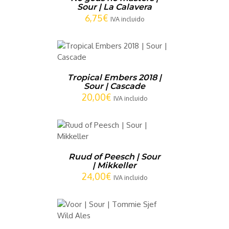
Sour | La Calavera
6,75
€
IVA incluido
CARRITO
/
LLES
Tropical Embers 2018 |
Sour | Cascade
20,00
€
IVA incluido
CARRITO
/
LLES
Ruud of Peesch | Sour
| Mikkeller
24,00
€
IVA incluido
CARRITO
/
LLES