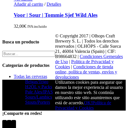
Añadir al carrito
/
Detalles
Voor | Sour | Tommie Sjef Wild Ales
32,00
€
IVA incluido
© Copyright 2017 | Olhops Craft
Brewery S. L. | Todos los derechos
Busca un producto
reservados | OLHÖPS - Calle Sueca
21, 46004 Valencia (Spain) | CIF:
B98664832 |
Condiciones Gernerales
de Uso
|
Politica de Privacidad y
Categorías de productos
Cookies
|
Condiciones de tienda
online, política de ventas, envíos y
Todas las cervezas
devoluciones
Belgas/Trigo
Utilizamos cookies para asegurar que
H2ÖL y Packs
damos la mejor experiencia al usuario
Pale Ales/IPAS
en nuestro sitio web. Si continúa
Sours/Lambics
utilizando este sitio asumiremos que
Stouts/Porters
está de acuerdo.
OK!
Política de
Privacidad y Cookies
¡Comparte en redes!