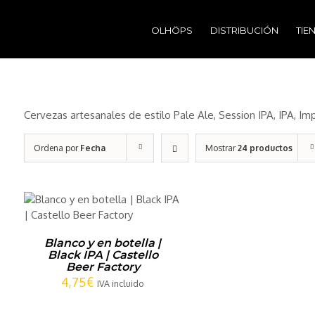
Buscar:
OLHÖPS
DISTRIBUCIÓN
TIE
Cervezas artesanales de estilo Pale Ale, Session IPA, IPA, Imp
Ordena por
Fecha
Mostrar
24 productos
Blanco y en botella |
Black IPA | Castello
Beer Factory
4,75
€
IVA incluido