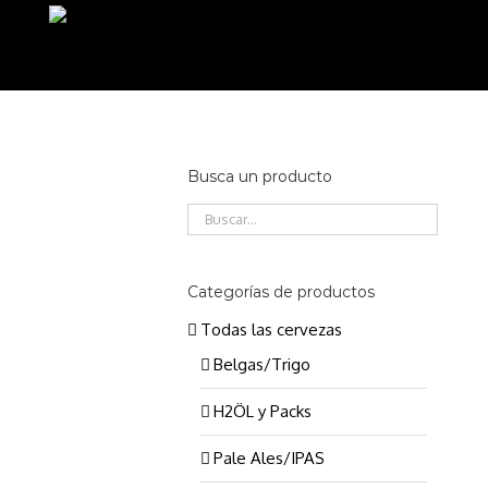
Saltar
al
contenido
Busca un producto
Categorías de productos
AÑADIR AL CARRITO
/
Todas las cervezas
DETALLES
Belgas/Trigo
H2ÖL y Packs
Pale Ales/IPAS