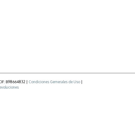
 CIF: B98664832 |
Condiciones Gernerales de Uso
|
devoluciones