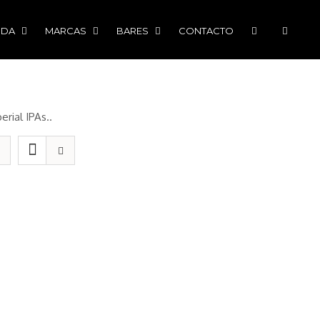
NDA
MARCAS
BARES
CONTACTO
erial IPAs..