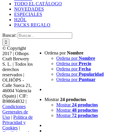
TODO EL CATÁLOGO
NOVEDADES
ESPECIALES
H2ÖL
PACKS REGALO
Buscar:
© Copyright
Ordena por
Nombre
2017 | Olhops
Ordena por
Nombre
Craft Brewery
Ordena por
Precio
S. L. | Todos los
Ordena por
Fecha
derechos
Ordena por
Popularidad
reservados |
Ordena por
Puntuar
OLHÖPS -
Calle Sueca 21,
46004 Valencia
(Spain) | CIF:
Mostrar
24 productos
B98664832 |
Mostrar
24 productos
Condiciones
Mostrar
48 productos
Gernerales de
Mostrar
72 productos
Uso
|
Politica de
Privacidad y
Cookies
|