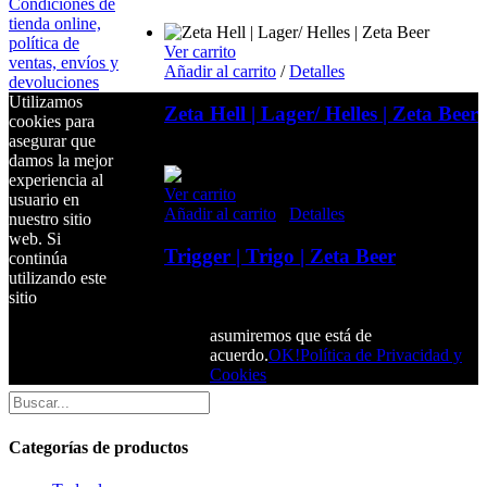
Condiciones de
tienda online,
política de
Ver carrito
ventas, envíos y
Añadir al carrito
/
Detalles
devoluciones
Utilizamos
Zeta Hell | Lager/ Helles | Zeta Beer
cookies para
asegurar que
3,50
€
IVA incluido
damos la mejor
experiencia al
Ver carrito
usuario en
Añadir al carrito
/
Detalles
nuestro sitio
web. Si
Trigger | Trigo | Zeta Beer
continúa
utilizando este
sitio
3,50
€
IVA incluido
asumiremos que está de
acuerdo.
OK!
Política de Privacidad y
Busca un producto
Cookies
Categorías de productos