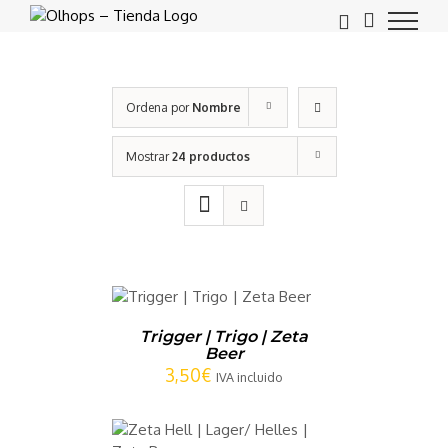
Saltar
al
contenido
Ordena por
Nombre
Mostrar
24 productos
 AL CARRITO
DETALLES
Trigger | Trigo | Zeta
Beer
3,50
€
IVA incluido
CARRITO
/